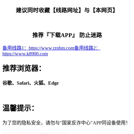
建议同时收藏【线路网址】与【本网页】
推荐『下载APP』 防止迷路
备用线路
1
：
https://www.rznbm.com
备用线路
2
：
https://www.k8900.com
推荐浏览器：
谷歌、Safari、火狐、Edge
温馨提示：
为了您的隐私安全，请勿与"国家反诈中心"APP同设备使用！