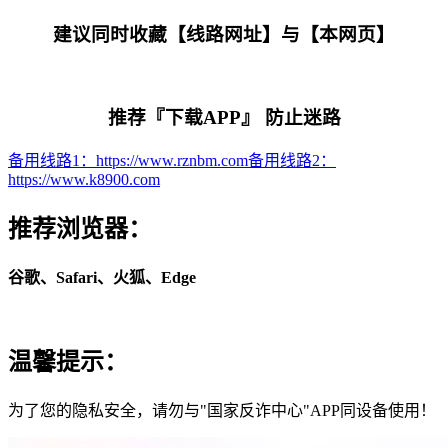
建议同时收藏【线路网址】与【本网页】
推荐『下载APP』 防止迷路
备用线路
1
：
https://www.rznbm.com
备用线路
2
：
https://www.k8900.com
推荐浏览器：
谷歌、Safari、火狐、Edge
温馨提示：
为了您的隐私安全，请勿与"国家反诈中心"APP同设备使用！