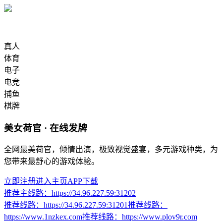
真人
体育
电子
电竞
捕鱼
棋牌
美女荷官 · 在线发牌
全网最美荷官，倾情出演，极致视觉盛宴，多元游戏种类，为
您带来最舒心的游戏体验。
立即注册
进入主页
APP下载
推荐主线路：
https://34.96.227.59:31202
推荐线路：
https://34.96.227.59:31201
推荐线路：
https://www.1nzkex.com
推荐线路：
https://www.plov9r.com