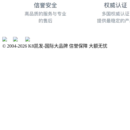
© 2004-
2026
K8凯发-国际大品牌 信誉保障 大额无忧