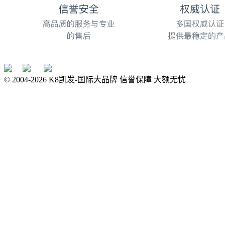
© 2004-
2026
K8凯发-国际大品牌 信誉保障 大额无忧