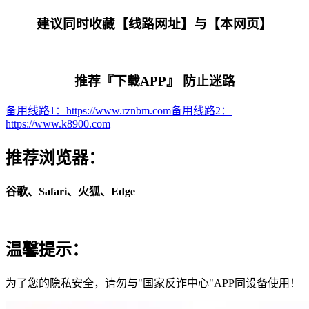
建议同时收藏【线路网址】与【本网页】
推荐『下载APP』 防止迷路
备用线路
1
：
https://www.rznbm.com
备用线路
2
：
https://www.k8900.com
推荐浏览器：
谷歌、Safari、火狐、Edge
温馨提示：
为了您的隐私安全，请勿与"国家反诈中心"APP同设备使用！