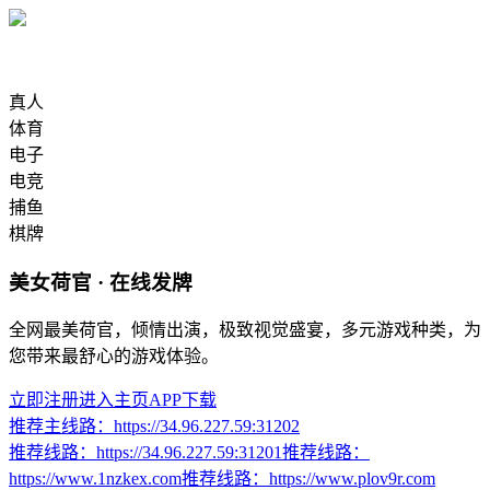
真人
体育
电子
电竞
捕鱼
棋牌
美女荷官 · 在线发牌
全网最美荷官，倾情出演，极致视觉盛宴，多元游戏种类，为
您带来最舒心的游戏体验。
立即注册
进入主页
APP下载
推荐主线路：
https://34.96.227.59:31202
推荐线路：
https://34.96.227.59:31201
推荐线路：
https://www.1nzkex.com
推荐线路：
https://www.plov9r.com