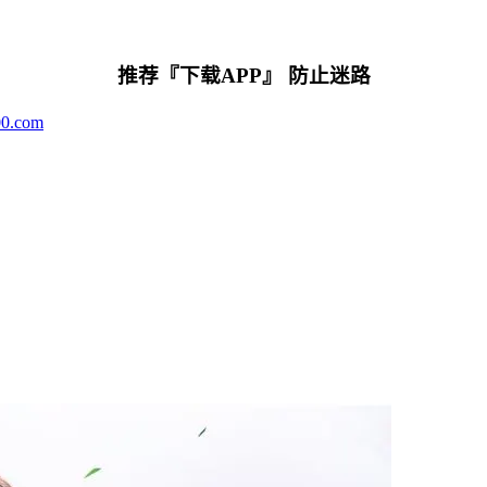
推荐『下载APP』 防止迷路
00.com