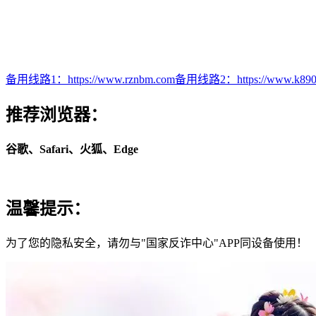
备用线路
1
：
https://www.rznbm.com
备用线路
2
：
https://www.k89
推荐浏览器：
谷歌、Safari、火狐、Edge
温馨提示：
为了您的隐私安全，请勿与"国家反诈中心"APP同设备使用！