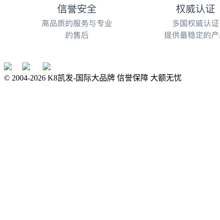
© 2004-
2026
K8凯发-国际大品牌 信誉保障 大额无忧